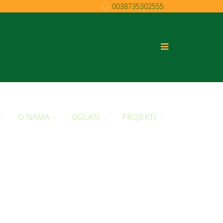
0038735302555
O NAMA
OGLASI
PROJEKTI