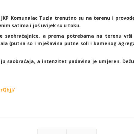
 JKP Komunalac Tuzla trenutno su na terenu i provode
nim satima i još uvijek su u toku.
ke saobraćajnice, a prema potrebama na terenu vrši 
la (putna so i mješavina putne soli i kamenog agregat
u saobraćaja, a intenzitet padavina je umjeren. Dežur
rQhjJ/