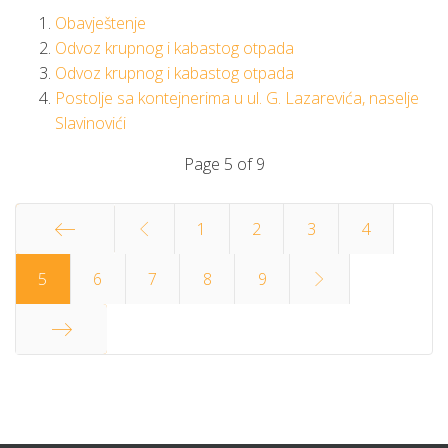
Obavještenje
Odvoz krupnog i kabastog otpada
Odvoz krupnog i kabastog otpada
Postolje sa kontejnerima u ul. G. Lazarevića, naselje
Slavinovići
Page 5 of 9
1
2
3
4
Start
5
6
7
8
9
End