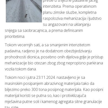
presle u snijezne padavine jaceg
intenziteta. Prema operativnom
planu zimske sluzbe, kompletna
raspoloziva mehanizacija i ljudstvo
su angazovani na uklanjanju
snijega sa saobracajnica, a prema definisanim
prioritetima.
Tokom vecernjih sati, a sa smanjenim intenzitetom
padavina, radjeno je na dodatnom obezbjedzivanju
prohodnosti dionica, posebno onih dijelova gdje je pristup
mehanizacije bio otezan zbog zbog nepropisno parkirana
vozila tokom dana.
Tokom noci i jutra 23.11.2024. nastavljeno je sa
masinskim posipanjem abrazivnog materijala tako da
biljezimo preko 300 tona posipnog materijala. Kao posipni
materijal koristi se putna so, kao i protivklizajuča
mješavina putne soli i kamenog agregata sitne granulacije
tzv. rizle.