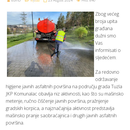
EdinD
Vijesti
23 August 2024
Hits: 840
Zbog većeg
broja upita
građana
dužni smo
Vas
informisati o
sljedećem.
Za redovno
održavanje
higijene javnih asfaltnih površina na području grada Tuzla
JKP Komunalac obavlja niz aktivnosti, kao što su mašinsko
metenje, ručno čiščenje javnih površina, pražnjenje
gradskih korpica, a najznačajnija aktivnost predstavlja
mašinsko pranje saobraćajnica i drugih javnih asfaltnih
površina.