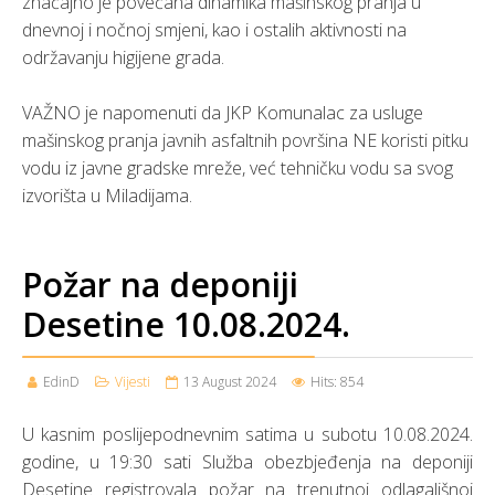
značajno je povećana dinamika mašinskog pranja u
dnevnoj i nočnoj smjeni, kao i ostalih aktivnosti na
održavanju higijene grada.
VAŽNO je napomenuti da JKP Komunalac za usluge
mašinskog pranja javnih asfaltnih površina NE koristi pitku
vodu iz javne gradske mreže, već tehničku vodu sa svog
izvorišta u Miladijama.
Požar na deponiji
Desetine 10.08.2024.
EdinD
Vijesti
13 August 2024
Hits: 854
U kasnim poslijepodnevnim satima u subotu 10.08.2024.
godine, u 19:30 sati Služba obezbjeđenja na deponiji
Desetine registrovala požar na trenutnoj odlagališnoj