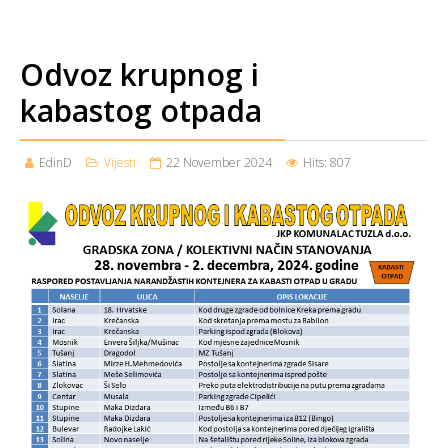
Odvoz krupnog i
kabastog otpada
EdinD
Vijesti
22 November 2024
Hits: 807