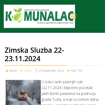
Zimska Sluzba 22-
23.11.2024
EdinD
Vijesti
23 November 2024
Hits: 750
U toku ranih jutarnjih sati
(22.11.2024.) biljezimo pocetak
jakih kisnih padavina na podrucju
grada Tuzla, a koje su tokom dana