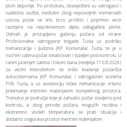
plohi deponije. Po protokolu, obaviješteni su vatrogasci i
nadležne službe, međutim zbog nepovoljnih vremenskih
uslova, požar se vrlo brzo proširio i poprimio veće
razmjere na nepokrivenom dijelu odlagališne plohe.
Odmah je pristupljeno gašenju požara od strane
Profesionalne vatrogasne brigade Tuzla uz podršku
mehanizacije i ljudstva JKP Komunalac Tuzla, te je u
noćnim satima požar lokalizovan i stavljen pod kontrolu. U
ranim jutarnjim satima i tokom dana (nedjelja 11.0.8.2024.)
sa većim intenzitetom se vršilo kvašenje požarišta
autocisternama JKP Komunalac i vatrogasnim vozilima
PVB Tuzla, a uz asistenciju teške mehanizacije vršeno
prekrivanje inertnim materijalom kompletnog prostora.
Trenutno je područje koje je zahvatio požar stavljeno pod
kontrolu, a zbog prirode požara, mogućih recidiva i
ekstremno visokih temperatura se prati situacija i
dodatno osigurava prostor inertnim materijalom.