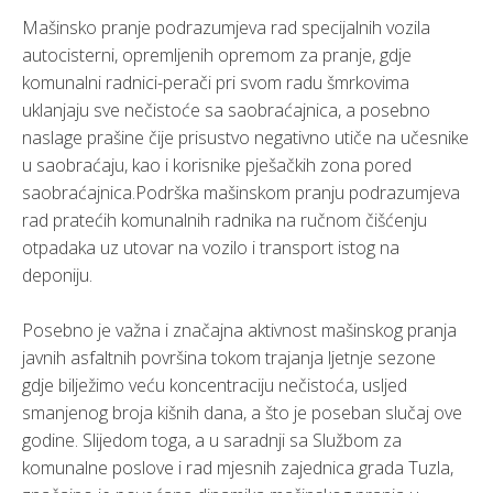
Mašinsko pranje podrazumjeva rad specijalnih vozila
autocisterni, opremljenih opremom za pranje, gdje
komunalni radnici-perači pri svom radu šmrkovima
uklanjaju sve nečistoće sa saobraćajnica, a posebno
naslage prašine čije prisustvo negativno utiče na učesnike
u saobraćaju, kao i korisnike pješačkih zona pored
saobraćajnica.Podrška mašinskom pranju podrazumjeva
rad pratećih komunalnih radnika na ručnom čišćenju
otpadaka uz utovar na vozilo i transport istog na
deponiju.
Posebno je važna i značajna aktivnost mašinskog pranja
javnih asfaltnih površina tokom trajanja ljetnje sezone
gdje bilježimo veću koncentraciju nečistoća, usljed
smanjenog broja kišnih dana, a što je poseban slučaj ove
godine. Slijedom toga, a u saradnji sa Službom za
komunalne poslove i rad mjesnih zajednica grada Tuzla,