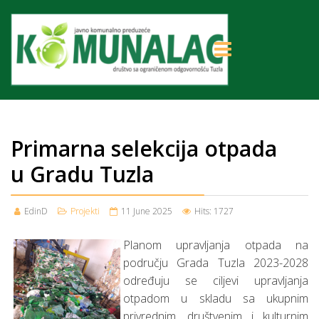
Primarna selekcija otpada
u Gradu Tuzla
EdinD
Projekti
11 June 2025
Hits: 1727
Planom upravljanja otpada na
području Grada Tuzla 2023-2028
određuju se ciljevi upravljanja
otpadom u skladu sa ukupnim
privrednim, društvenim i kulturnim