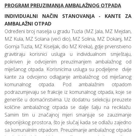
PROGRAM PREUZIMANJA AMBALAŽNOG OTPADA
INDIVIDUALNI NAČIN STANOVANJA - KANTE ZA
AMBALAŽNI OTPAD
Određeni broj naselja u gradu Tuzla (MZ Jala, MZ Mejdan,
MZ Kula, MZ Solana (veći dio), MZ Solina, MZ Dokanj, MZ
Gornja Tuzla, MZ Kiseljak, dio MZ Kreka), gdje prvenstveno
gravitiraju korisnici usluga u individualnom smještaju,
pokriven je odvojenim preuzimanjem ambalažnog od
miješanog otpada. Korisnicima usluga su podjeljene dvije
kante za odvojeno odlaganje ambalažnog od miješanog
komunalnog otpada. Pod ambalažnim otpadom
podrazumjevaju se frakcije iz komunalnog otpada, koje se
generiše u domaćinstvima. Uz dodatnu selekciju preuzete
količine ambalažnog otpada se dalje šalju na reciklažu.
Samim tim u značajnoj mjeri smanjuje se zauzimanje
deponijskog prostora, što je slučaj kada se odlažu zajedno
sa komunalnim otpadom. Preuzimanje ambalažnog otpada