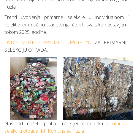
Tuzla.
Trend uvođenja primarne selekcije u individualnom i
kolektivnom načinu stanovanja, će biti svakako nastavljen i
tokom 2025. godine.
OVDJE MOŽETE PREUZETI UPUTSTVO
ZA PRIMARNU
SELEKCIJU OTPADA.
Naš rad možete pratiti i na sljedećem linku:
Centar za
selekciju otpada JKP Komunalac Tuzla