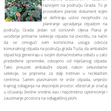
razvojem na području Grada. To je
provedbeni planski dokument kojim
se definiraju uslovi neophodni za
planiranje upravljanja otpadom na
području Grada. Jedan od osnovnih ciljeva Plana je
uvođenje primarne selekcije otpada na izvorištu, na način
da se omogući svim korisnicima usluga odvoza
komunalnog otpada na području grada Tuzla, da ambalažni
otpad koji generiraju u svojim domaćinstvima odlažu u zato
predviđene spremnike, odvojeno od miješanog otpada.
Tako preuzeti ambalažni otpad, nakon sekundarne
selekcije, se priprema za dalji tretman u reciklažnim
centrima. Samim plasmanom te vrste otpada, umjesto
trajnog odlaganja na deponijski prostor, višestruk je značaj
u očuvanju životne sredine, kao i nepotrebno opterećenje i
zauzimanje prostora na odlagališnoj plohi.