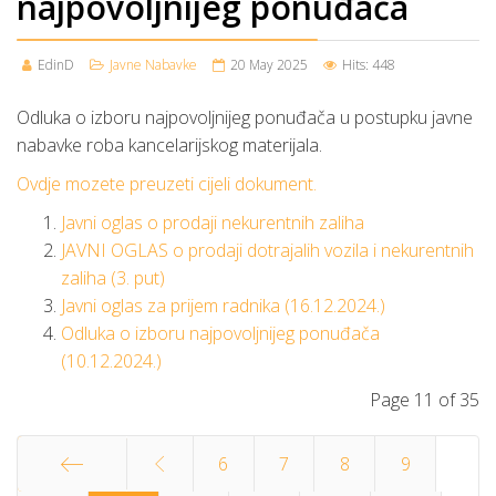
najpovoljnijeg ponuđača
EdinD
Javne Nabavke
20 May 2025
Hits: 448
Odluka o izboru najpovoljnijeg ponuđača u postupku javne
nabavke roba kancelarijskog materijala.
Ovdje mozete preuzeti cijeli dokument.
Javni oglas o prodaji nekurentnih zaliha
JAVNI OGLAS o prodaji dotrajalih vozila i nekurentnih
zaliha (3. put)
Javni oglas za prijem radnika (16.12.2024.)
Odluka o izboru najpovoljnijeg ponuđača
(10.12.2024.)
Page 11 of 35
6
7
8
9