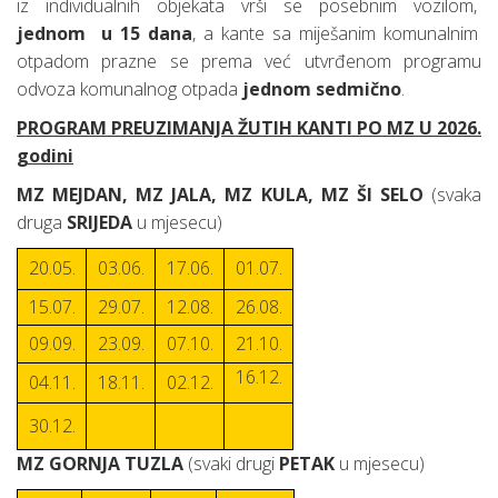
iz individualnih objekata vrši se posebnim vozilom,
jednom u 15 dana
, a kante sa miješanim komunalnim
otpadom prazne se prema već utvrđenom programu
odvoza komunalnog otpada
jednom sedmično
.
PROGRAM PREUZIMANJA ŽUTIH KANTI PO MZ U 2026.
godini
MZ MEJDAN, MZ JALA, MZ KULA, MZ ŠI SELO
(svaka
druga
SRIJEDA
u mjesecu)
20.05.
03.06.
17.06.
01.07.
15.07.
29.07.
12.08.
26.08.
09.09.
23.09.
07.10.
21.10.
16.12.
04.11.
18.11.
02.12.
30.12.
MZ GORNJA TUZLA
(svaki drugi
PETAK
u mjesecu)