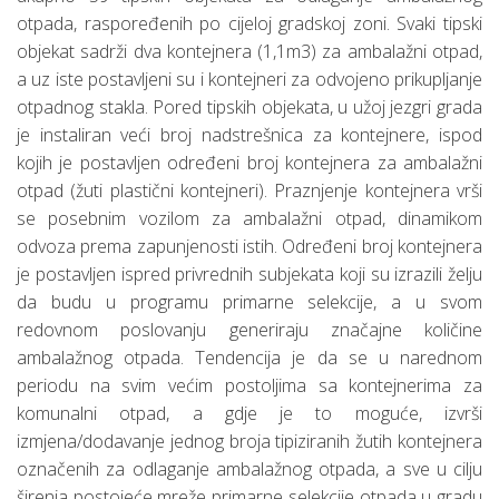
otpada, raspoređenih po cijeloj gradskoj zoni. Svaki tipski
objekat sadrži dva kontejnera (1,1m3) za ambalažni otpad,
a uz iste postavljeni su i kontejneri za odvojeno prikupljanje
otpadnog stakla. Pored tipskih objekata, u užoj jezgri grada
je instaliran veći broj nadstrešnica za kontejnere, ispod
kojih je postavljen određeni broj kontejnera za ambalažni
otpad (žuti plastični kontejneri). Praznjenje kontejnera vrši
se posebnim vozilom za ambalažni otpad, dinamikom
odvoza prema zapunjenosti istih. Određeni broj kontejnera
je postavljen ispred privrednih subjekata koji su izrazili želju
da budu u programu primarne selekcije, a u svom
redovnom poslovanju generiraju značajne količine
ambalažnog otpada. Tendencija je da se u narednom
periodu na svim većim postoljima sa kontejnerima za
komunalni otpad, a gdje je to moguće, izvrši
izmjena/dodavanje jednog broja tipiziranih žutih kontejnera
označenih za odlaganje ambalažnog otpada, a sve u cilju
širenja postojeće mreže primarne selekcije otpada u gradu