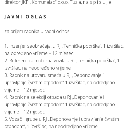
direktor JKP „Komunalac“ d.o.o. Tuzla, r a s p i s u j e
J A V N I O G L A S
za prijem radnika u radni odnos
1. Inzenjer saobraćaja, u RJ „Tehnička podrška“, 1 izvršilac,
na određeno vrijeme – 12 mjeseci
2. Referent za motorna vozila u RJ „Tehnička podrška“, 1
izvršilac, na neodređeno vrijeme
3. Radnik na utovaru smeća u RJ „Deponovanje i
upravljanje čvrstim otpadom“ 1 izvršilac, na odredjeno
vrijeme – 12 mjeseci
4. Radnik na selekciji otpada u RJ „Deponovanje i
upravljanje čvrstim otpadom“ 1 izvršilac, na odredjeno
vrijeme – 12 mjeseci
5. Vozač I grupe u RJ „Deponovanje i upravljanje čvrstim
otpadom“, 1 izvršilac, na neodredjeno vrijeme