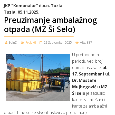
JKP "Komunalac“ d.o.o. Tuzla
Tuzla, 05.11.2025.
Preuzimanje ambalažnog
otpada (MZ Ši Selo)
EdinD
Projekti
22 September 2025
Hits: 887
U prethodnom
periodu veći broj
domaćinstava iz
ul.
17. Septembar i ul.
Dr. Mustafe
Mujbegović u MZ
ŠI selo
je zadužilo
kante za miješani i
kante za ambalažni
otpad. Time su se stvorili uslovi za preuzimanje