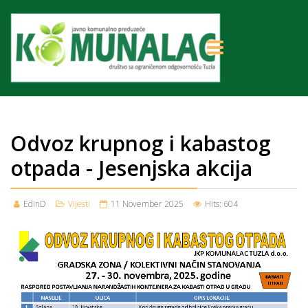
Odvoz krupnog i kabastog
otpada - Jesenjska akcija
EdinD
Vijesti
11 November 2025
Hits: 604