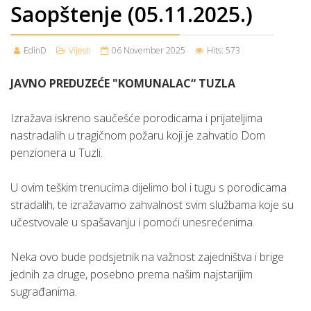
Saopštenje (05.11.2025.)
EdinD
Vijesti
06 November 2025
Hits: 573
JAVNO PREDUZEĆE "KOMUNALAC“ TUZLA
Izražava iskreno saučešće porodicama i prijateljima
nastradalih u tragičnom požaru koji je zahvatio Dom
penzionera u Tuzli.
U ovim teškim trenucima dijelimo bol i tugu s porodicama
stradalih, te izražavamo zahvalnost svim službama koje su
učestvovale u spašavanju i pomoći unesrećenima.
Neka ovo bude podsjetnik na važnost zajedništva i brige
jednih za druge, posebno prema našim najstarijim
sugrađanima.