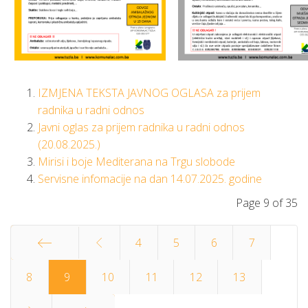
IZMJENA TEKSTA JAVNOG OGLASA za prijem
radnika u radni odnos
Javni oglas za prijem radnika u radni odnos
(20.08.2025.)
Mirisi i boje Mediterana na Trgu slobode
Servisne infomacije na dan 14.07.2025. godine
Page 9 of 35
4
5
6
7
Start
8
9
10
11
12
13