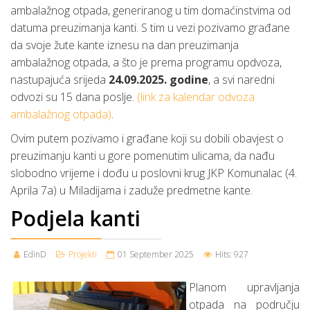
ambalažnog otpada, generiranog u tim domaćinstvima od
datuma preuzimanja kanti. S tim u vezi pozivamo građane
da svoje žute kante iznesu na dan preuzimanja
ambalažnog otpada, a što je prema programu opdvoza,
nastupajuća srijeda
24.09.2025. godine
, a svi naredni
odvozi su 15 dana poslje.
(link za kalendar odvoza
ambalažnog otpada)
.
Ovim putem pozivamo i građane koji su dobili obavjest o
preuzimanju kanti u gore pomenutim ulicama, da nađu
slobodno vrijeme i dođu u poslovni krug JKP Komunalac (4.
Aprila 7a) u Miladijama i zaduže predmetne kante.
Podjela kanti
EdinD
Projekti
01 September 2025
Hits: 927
Planom upravljanja
otpada na području