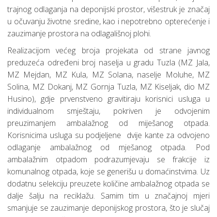
trajnog odlaganja na deponijski prostor, višestruk je značaj
u očuvanju životne sredine, kao i nepotrebno opterećenje i
zauzimanje prostora na odlagališnoj plohi.
Realizacijom većeg broja projekata od strane javnog
preduzeća određeni broj naselja u gradu Tuzla (MZ Jala,
MZ Mejdan, MZ Kula, MZ Solana, naselje Moluhe, MZ
Solina, MZ Dokanj, MZ Gornja Tuzla, MZ Kiseljak, dio MZ
Husino), gdje prvenstveno gravitiraju korisnici usluga u
individualnom smještaju, pokriven je odvojenim
preuzimanjem ambalažnog od miješanog otpada.
Korisnicima usluga su podjeljene dvije kante za odvojeno
odlaganje ambalažnog od mješanog otpada. Pod
ambalažnim otpadom podrazumjevaju se frakcije iz
komunalnog otpada, koje se generišu u domaćinstvima. Uz
dodatnu selekciju preuzete količine ambalažnog otpada se
dalje šalju na reciklažu. Samim tim u značajnoj mjeri
smanjuje se zauzimanje deponijskog prostora, što je slučaj