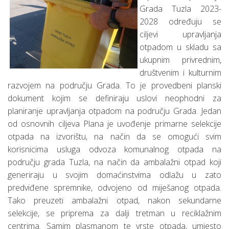
Grada Tuzla 2023-
2028 određuju se
ciljevi upravljanja
otpadom u skladu sa
ukupnim privrednim,
društvenim i kulturnim
razvojem na području Grada. To je provedbeni planski
dokument kojim se definiraju uslovi neophodni za
planiranje upravljanja otpadom na području Grada. Jedan
od osnovnih ciljeva Plana je uvođenje primarne selekcije
otpada na izvorištu, na način da se omogući svim
korisnicima usluga odvoza komunalnog otpada na
području grada Tuzla, na način da ambalažni otpad koji
generiraju u svojim domaćinstvima odlažu u zato
predviđene spremnike, odvojeno od miješanog otpada.
Tako preuzeti ambalažni otpad, nakon sekundarne
selekcije, se priprema za dalji tretman u reciklažnim
centrima. Samim plasmanom te vrste otpada, umjesto