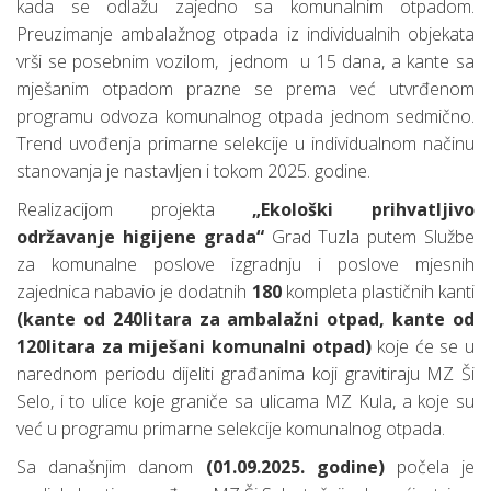
kada se odlažu zajedno sa komunalnim otpadom.
Preuzimanje ambalažnog otpada iz individualnih objekata
vrši se posebnim vozilom, jednom u 15 dana, a kante sa
mješanim otpadom prazne se prema već utvrđenom
programu odvoza komunalnog otpada jednom sedmično.
Trend uvođenja primarne selekcije u individualnom načinu
stanovanja je nastavljen i tokom 2025. godine.
Realizacijom projekta
„Ekološki prihvatljivo
održavanje higijene grada“
Grad Tuzla putem Službe
za komunalne poslove izgradnju i poslove mjesnih
zajednica nabavio je dodatnih
180
kompleta plastičnih kanti
(kante od 240litara za ambalažni otpad, kante od
120litara za miješani komunalni otpad)
koje će se u
narednom periodu dijeliti građanima koji gravitiraju MZ Ši
Selo, i to ulice koje graniče sa ulicama MZ Kula, a koje su
već u programu primarne selekcije komunalnog otpada.
Sa današnjim danom
(01.09.2025. godine)
počela je