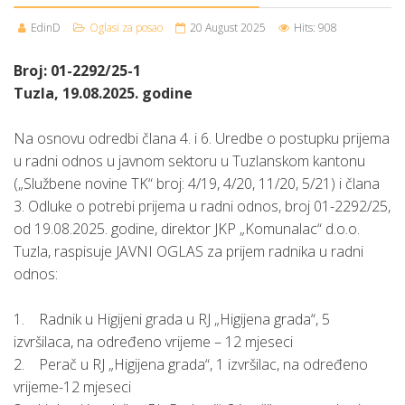
EdinD
Oglasi za posao
20 August 2025
Hits: 908
Broj: 01-2292/25-1
Tuzla, 19.08.2025. godine
Na osnovu odredbi člana 4. i 6. Uredbe o postupku prijema
u radni odnos u javnom sektoru u Tuzlanskom kantonu
(„Službene novine TK“ broj: 4/19, 4/20, 11/20, 5/21) i člana
3. Odluke o potrebi prijema u radni odnos, broj 01-2292/25,
od 19.08.2025. godine, direktor JKP „Komunalac“ d.o.o.
Tuzla, raspisuje JAVNI OGLAS za prijem radnika u radni
odnos:
1. Radnik u Higijeni grada u RJ „Higijena grada“, 5
izvršilaca, na određeno vrijeme – 12 mjeseci
2. Perač u RJ „Higijena grada“, 1 izvršilac, na određeno
vrijeme-12 mjeseci