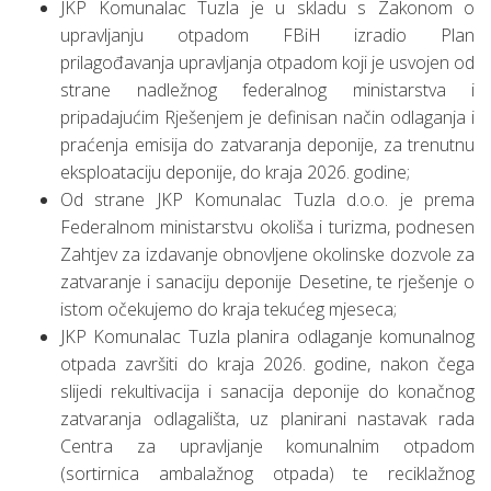
JKP Komunalac Tuzla je u skladu s Zakonom o
upravljanju otpadom FBiH izradio Plan
prilagođavanja upravljanja otpadom koji je usvojen od
strane nadležnog federalnog ministarstva i
pripadajućim Rješenjem je definisan način odlaganja i
praćenja emisija do zatvaranja deponije, za trenutnu
eksploataciju deponije, do kraja 2026. godine;
Od strane JKP Komunalac Tuzla d.o.o. je prema
Federalnom ministarstvu okoliša i turizma, podnesen
Zahtjev za izdavanje obnovljene okolinske dozvole za
zatvaranje i sanaciju deponije Desetine, te rješenje o
istom očekujemo do kraja tekućeg mjeseca;
JKP Komunalac Tuzla planira odlaganje komunalnog
otpada završiti do kraja 2026. godine, nakon čega
slijedi rekultivacija i sanacija deponije do konačnog
zatvaranja odlagališta, uz planirani nastavak rada
Centra za upravljanje komunalnim otpadom
(sortirnica ambalažnog otpada) te reciklažnog