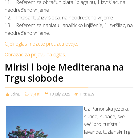
11. Referent za obračun plata i blagajnu, 1 izvršilac, na
neodređeno vrijeme
12. Inkasant, 2 izvršioca, na neodređeno vrijeme
13. Referent za naplatu i analitičko knjiženje, 1 izvršilac, na
neodređeno vrijeme.
Cijeli oglas mozete preuzeti ovdje.
Obrazac za prijavu na oglas
.
Mirisi i boje Mediterana na
Trgu slobode
EdinD
Vijesti
18 July 2025
Hits: 839
Uz Panonska jezera,
sunce, kupače, sve
veći broj turista i
lavande, tuzlanski Trg