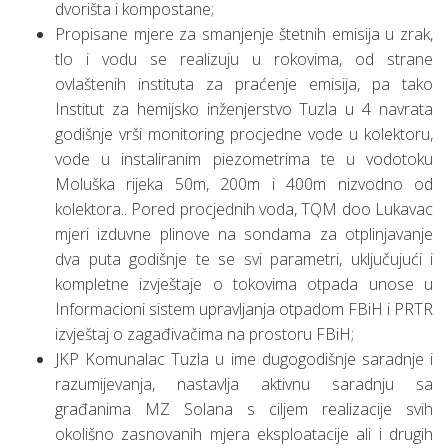
dvorišta i kompostane;
Propisane mjere za smanjenje štetnih emisija u zrak,
tlo i vodu se realizuju u rokovima, od strane
ovlaštenih instituta za praćenje emisija, pa tako
Institut za hemijsko inženjerstvo Tuzla u 4 navrata
godišnje vrši monitoring procjedne vode u kolektoru,
vode u instaliranim piezometrima te u vodotoku
Moluška rijeka 50m, 200m i 400m nizvodno od
kolektora.. Pored procjednih voda, TQM doo Lukavac
mjeri izduvne plinove na sondama za otplinjavanje
dva puta godišnje te se svi parametri, uključujući i
kompletne izvještaje o tokovima otpada unose u
Informacioni sistem upravljanja otpadom FBiH i PRTR
izvještaj o zagađivačima na prostoru FBiH;
JKP Komunalac Tuzla u ime dugogodišnje saradnje i
razumijevanja, nastavlja aktivnu saradnju sa
građanima MZ Solana s ciljem realizacije svih
okolišno zasnovanih mjera eksploatacije ali i drugih