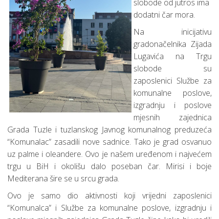
slobode od jutros ima
dodatni čar mora.
Na inicijativu
gradonačelnika Zijada
Lugavića na Trgu
slobode su
zaposlenici Službe za
komunalne poslove,
izgradnju i poslove
mjesnih zajednica
Grada Tuzle i tuzlanskog Javnog komunalnog preduzeća
“Komunalac” zasadili nove sadnice. Tako je grad osvanuo
uz palme i oleandere. Ovo je našem uređenom i najvećem
trgu u BiH i okolišu dalo poseban čar. Mirisi i boje
Mediterana šire se u srcu grada.
Ovo je samo dio aktivnosti koji vrijedni zaposlenici
“Komunalca” i Službe za komunalne poslove, izgradnju i