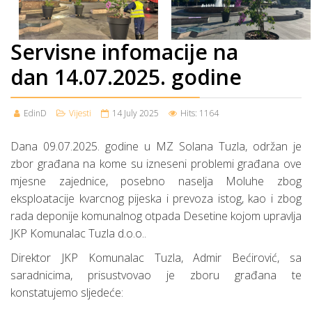
Servisne infomacije na
dan 14.07.2025. godine
EdinD
Vijesti
14 July 2025
Hits: 1164
Dana 09.07.2025. godine u MZ Solana Tuzla, održan je
zbor građana na kome su izneseni problemi građana ove
mjesne zajednice, posebno naselja Moluhe zbog
eksploatacije kvarcnog pijeska i prevoza istog, kao i zbog
rada deponije komunalnog otpada Desetine kojom upravlja
JKP Komunalac Tuzla d.o.o..
Direktor JKP Komunalac Tuzla, Admir Bećirović, sa
saradnicima, prisustvovao je zboru građana te
konstatujemo sljedeće: