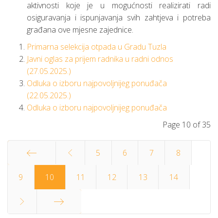
aktivnosti koje je u mogućnosti realizirati radi
osiguravanja i ispunjavanja svih zahtjeva i potreba
građana ove mjesne zajednice.
Primarna selekcija otpada u Gradu Tuzla
Javni oglas za prijem radnika u radni odnos
(27.05.2025.)
Odluka o izboru najpovoljnijeg ponuđača
(22.05.2025.)
Odluka o izboru najpovoljnijeg ponuđača
Page 10 of 35
5
6
7
8
Start
9
10
11
12
13
14