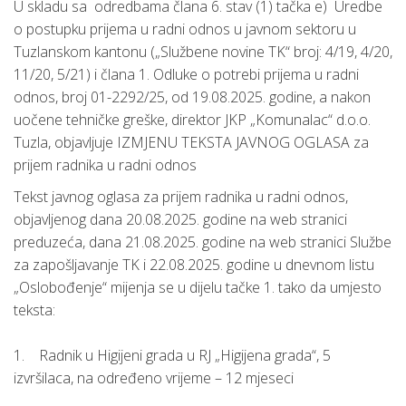
U skladu sa odredbama člana 6. stav (1) tačka e) Uredbe
o postupku prijema u radni odnos u javnom sektoru u
Tuzlanskom kantonu („Službene novine TK“ broj: 4/19, 4/20,
11/20, 5/21) i člana 1. Odluke o potrebi prijema u radni
odnos, broj 01-2292/25, od 19.08.2025. godine, a nakon
uočene tehničke greške, direktor JKP „Komunalac“ d.o.o.
Tuzla, objavljuje IZMJENU TEKSTA JAVNOG OGLASA za
prijem radnika u radni odnos
Tekst javnog oglasa za prijem radnika u radni odnos,
objavljenog dana 20.08.2025. godine na web stranici
preduzeća, dana 21.08.2025. godine na web stranici Službe
za zapošljavanje TK i 22.08.2025. godine u dnevnom listu
„Oslobođenje“ mijenja se u dijelu tačke 1. tako da umjesto
teksta:
1. Radnik u Higijeni grada u RJ „Higijena grada“, 5
izvršilaca, na određeno vrijeme – 12 mjeseci