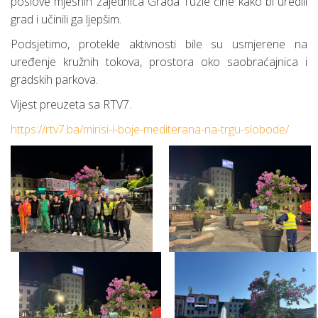
poslove mjesnih zajednica Grada Tuzle čine kako bi uredili
grad i učinili ga ljepšim.
Podsjetimo, protekle aktivnosti bile su usmjerene na
uređenje kružnih tokova, prostora oko saobraćajnica i
gradskih parkova.
Vijest preuzeta sa RTV7.
https://rtv7.ba/mirisi-i-boje-mediterana-na-trgu-slobode/